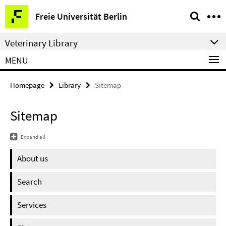
Springe
Service
Freie Universität Berlin
direkt
Navigation
zu
Veterinary Library
Inhalt
MENU
Homepage
Library
Sitemap
Sitemap
Expand all
About us
Search
Services