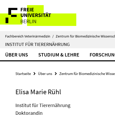
Springe
Service-
direkt
zu
Navigation
Inhalt
Fachbereich Veterinärmedizin
/
Zentrum für Biomedizinische Wissensc
INSTITUT FÜR TIERERNÄHRUNG
ÜBER UNS
STUDIUM & LEHRE
FORSCHUN
Startseite
Über uns
Zentrum für Biomedizinische Wiss
Elisa Marie Rühl
Institut für Tierernährung
Doktorandin