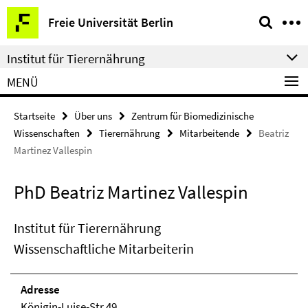
Springe
Service-
Freie Universität Berlin
direkt
Navigation
zu
Institut für Tierernährung
Inhalt
MENÜ
Startseite
Über uns
Zentrum für Biomedizinische
Wissenschaften
Tierernährung
Mitarbeitende
Beatriz
Martinez Vallespin
PhD Beatriz Martinez Vallespin
Institut für Tierernährung
Wissenschaftliche Mitarbeiterin
Adresse
Königin-Luise-Str.49