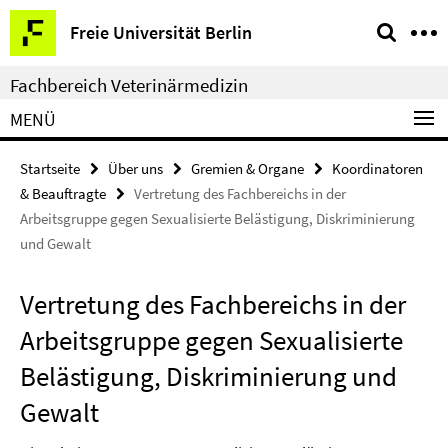
Springe
Service-
Freie Universität Berlin
direkt
Navigation
zu
Fachbereich Veterinärmedizin
Inhalt
MENÜ
Startseite
Über uns
Gremien & Organe
Koordinatoren
& Beauftragte
Vertretung des Fachbereichs in der
Arbeitsgruppe gegen Sexualisierte Belästigung, Diskriminierung
und Gewalt
Vertretung des Fachbereichs in der
Arbeitsgruppe gegen Sexualisierte
Belästigung, Diskriminierung und
Gewalt