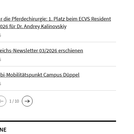
ür die Pferdechirurgie: 1. Platz beim ECVS Resident
026 für Dr. Andrey Kalinovskiy
6
eichs-Newsletter 03/2026 erschienen
6
lbi-Mobilitätspunkt Campus Düppel
6
1 / 10
NE