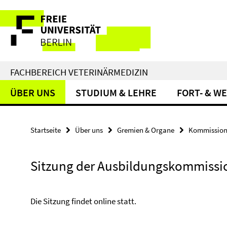
Springe
Service-
direkt
zu
Navigation
Inhalt
FACHBEREICH VETERINÄRMEDIZIN
ÜBER UNS
STUDIUM & LEHRE
FORT- & W
Startseite
Über uns
Gremien & Organe
Kommission
Sitzung der Ausbildungskommissi
Die Sitzung findet online statt.