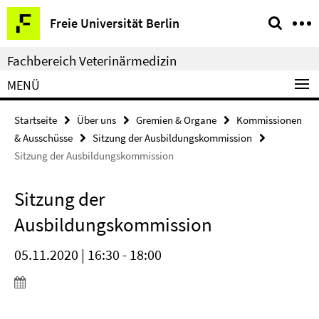
Springe
Service-
Freie Universität Berlin
direkt
Navigation
zu
Fachbereich Veterinärmedizin
Inhalt
MENÜ
Startseite
Über uns
Gremien & Organe
Kommissionen
& Ausschüsse
Sitzung der Ausbildungskommission
Sitzung der Ausbildungskommission
Sitzung der
Ausbildungskommission
05.11.2020 | 16:30 - 18:00