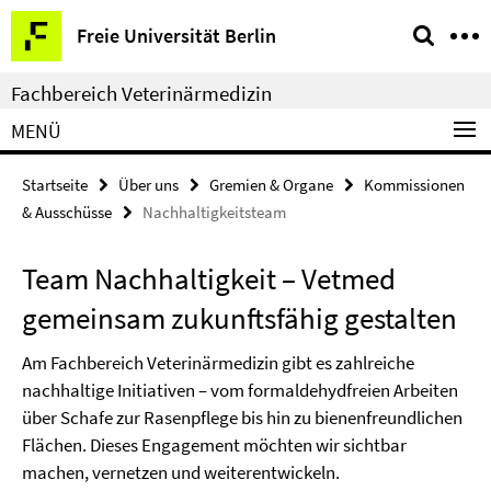
Springe
Service-
Freie Universität Berlin
direkt
Navigation
zu
Fachbereich Veterinärmedizin
Inhalt
MENÜ
Startseite
Über uns
Gremien & Organe
Kommissionen
& Ausschüsse
Nachhaltigkeitsteam
Team Nachhaltigkeit – Vetmed
gemeinsam zukunftsfähig gestalten
Am Fachbereich Veterinärmedizin gibt es zahlreiche
nachhaltige Initiativen – vom formaldehydfreien Arbeiten
über Schafe zur Rasenpflege bis hin zu bienenfreundlichen
Flächen. Dieses Engagement möchten wir sichtbar
machen, vernetzen und weiterentwickeln.