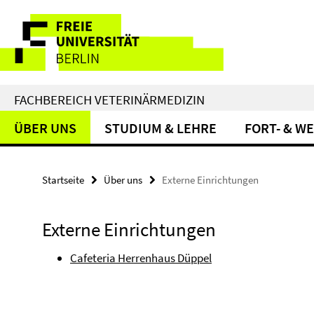
Springe
Service-
direkt
zu
Navigation
Inhalt
FACHBEREICH VETERINÄRMEDIZIN
ÜBER UNS
STUDIUM & LEHRE
FORT- & W
Startseite
Über uns
Externe Einrichtungen
Externe Einrichtungen
Cafeteria Herrenhaus Düppel