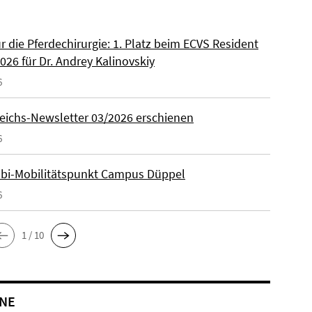
ür die Pferdechirurgie: 1. Platz beim ECVS Resident
026 für Dr. Andrey Kalinovskiy
6
eichs-Newsletter 03/2026 erschienen
6
lbi-Mobilitätspunkt Campus Düppel
6
1 / 10
NE