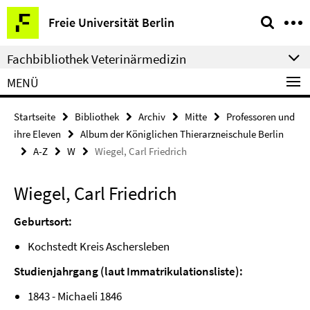
Springe
Service-
Freie Universität Berlin
direkt
Navigation
zu
Fachbibliothek Veterinärmedizin
Inhalt
MENÜ
Startseite
Bibliothek
Archiv
Mitte
Professoren und
ihre Eleven
Album der Königlichen Thierarzneischule Berlin
A-Z
W
Wiegel, Carl Friedrich
Wiegel, Carl Friedrich
Geburtsort:
Kochstedt Kreis Aschersleben
Studienjahrgang (laut Immatrikulationsliste):
1843 - Michaeli 1846