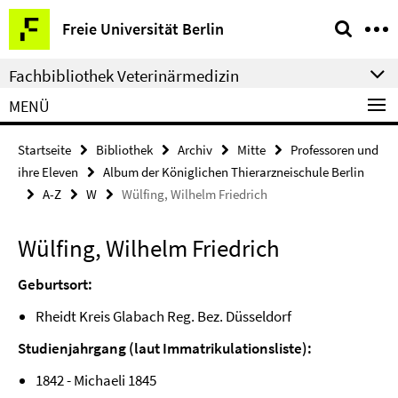
Springe
Service-
Freie Universität Berlin
direkt
Navigation
zu
Fachbibliothek Veterinärmedizin
Inhalt
MENÜ
Startseite
Bibliothek
Archiv
Mitte
Professoren und
ihre Eleven
Album der Königlichen Thierarzneischule Berlin
A-Z
W
Wülfing, Wilhelm Friedrich
Wülfing, Wilhelm Friedrich
Geburtsort:
Rheidt Kreis Glabach Reg. Bez. Düsseldorf
Studienjahrgang (laut Immatrikulationsliste):
1842 - Michaeli 1845