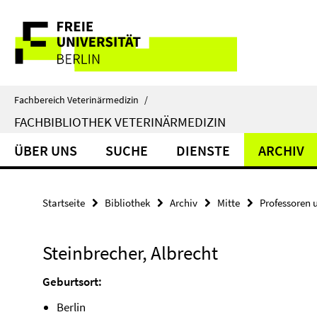
Springe
Service-
direkt
zu
Navigation
Inhalt
Fachbereich Veterinärmedizin
/
FACHBIBLIOTHEK VETERINÄRMEDIZIN
ÜBER UNS
SUCHE
DIENSTE
ARCHIV
Startseite
Bibliothek
Archiv
Mitte
Professoren 
Steinbrecher, Albrecht
Geburtsort:
Berlin