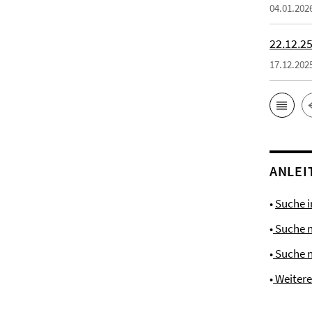
04.01.202
22.12.25
17.12.202
ANLEI
•
Suche 
•
Suche 
•
Suche 
•
Weiter