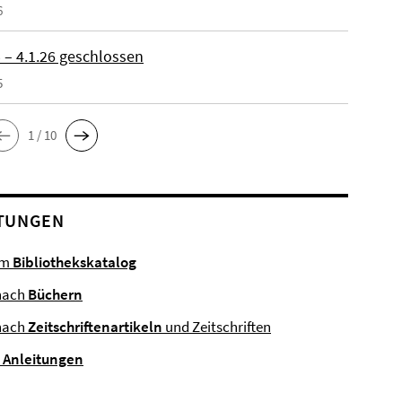
6
 – 4.1.26 geschlossen
5
1 / 10
TUNGEN
im
Bibliothekskatalog
nach
Büchern
nach
Zeitschriftenartikeln
und Zeitschriften
e
Anleitungen