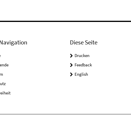
Navigation
Diese Seite
e
Drucken
tende
Feedback
um
English
utz
reiheit