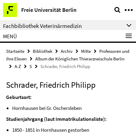
Springe
Service-
Freie Universität Berlin
direkt
Navigation
zu
Fachbibliothek Veterinärmedizin
Inhalt
MENÜ
Startseite
Bibliothek
Archiv
Mitte
Professoren und
ihre Eleven
Album der Königlichen Thierarzneischule Berlin
A-Z
S
Schrader, Friedrich Philipp
Schrader, Friedrich Philipp
Geburtsort:
Hornhausen bei Gr. Oschersleben
Studienjahrgang (laut Immatrikulationsliste):
1850 - 1851 in Hornhausen gestorben