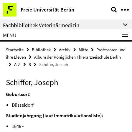
Springe
Service-
Freie Universität Berlin
direkt
Navigation
zu
Fachbibliothek Veterinärmedizin
Inhalt
MENÜ
Startseite
Bibliothek
Archiv
Mitte
Professoren und
ihre Eleven
Album der Königlichen Thierarzneischule Berlin
A-Z
S
Schiffer, Joseph
Schiffer, Joseph
Geburtsort:
Düsseldorf
Studienjahrgang (laut Immatrikulationsliste):
1848 -