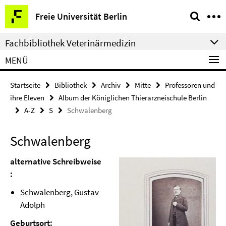
Springe
Service-
Freie Universität Berlin
direkt
Navigation
zu
Fachbibliothek Veterinärmedizin
Inhalt
MENÜ
Startseite
Bibliothek
Archiv
Mitte
Professoren und
ihre Eleven
Album der Königlichen Thierarzneischule Berlin
A-Z
S
Schwalenberg
Schwalenberg
alternative Schreibweise
:
Schwalenberg, Gustav
Adolph
Geburtsort: