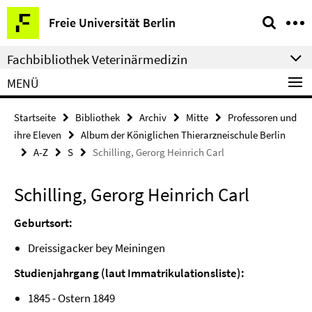
Springe
Service-
Freie Universität Berlin
direkt
Navigation
zu
Fachbibliothek Veterinärmedizin
Inhalt
MENÜ
Startseite
Bibliothek
Archiv
Mitte
Professoren und
ihre Eleven
Album der Königlichen Thierarzneischule Berlin
A-Z
S
Schilling, Gerorg Heinrich Carl
Schilling, Gerorg Heinrich Carl
Geburtsort:
Dreissigacker bey Meiningen
Studienjahrgang (laut Immatrikulationsliste):
1845 - Ostern 1849