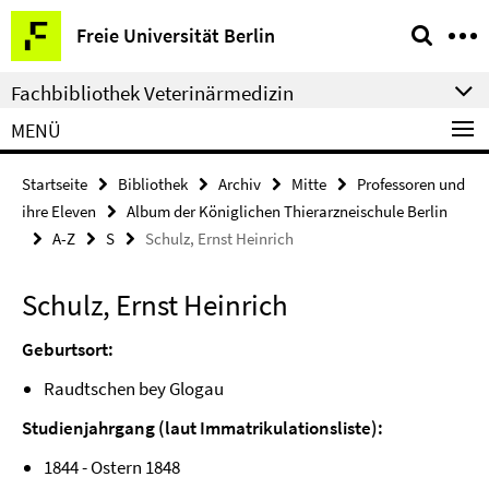
Springe
Service-
Freie Universität Berlin
direkt
Navigation
zu
Fachbibliothek Veterinärmedizin
Inhalt
MENÜ
Startseite
Bibliothek
Archiv
Mitte
Professoren und
ihre Eleven
Album der Königlichen Thierarzneischule Berlin
A-Z
S
Schulz, Ernst Heinrich
Schulz, Ernst Heinrich
Geburtsort:
Raudtschen bey Glogau
Studienjahrgang (laut Immatrikulationsliste):
1844 - Ostern 1848