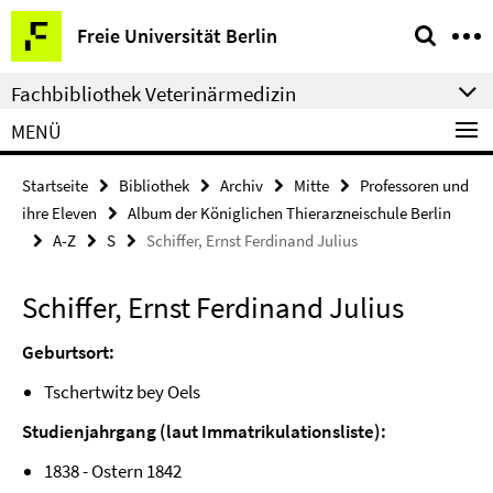
Springe
Service-
Freie Universität Berlin
direkt
Navigation
zu
Fachbibliothek Veterinärmedizin
Inhalt
MENÜ
Startseite
Bibliothek
Archiv
Mitte
Professoren und
ihre Eleven
Album der Königlichen Thierarzneischule Berlin
A-Z
S
Schiffer, Ernst Ferdinand Julius
Schiffer, Ernst Ferdinand Julius
Geburtsort:
Tschertwitz bey Oels
Studienjahrgang (laut Immatrikulationsliste):
1838 - Ostern 1842