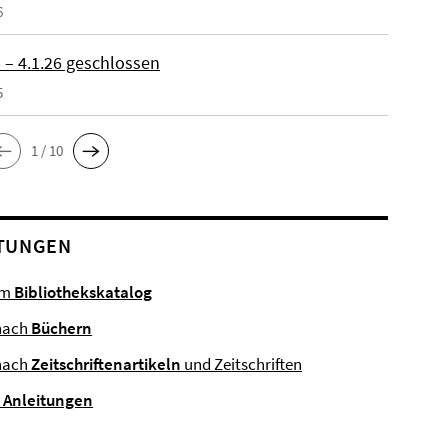
6
 – 4.1.26 geschlossen
5
1 / 10
TUNGEN
im
Bibliothekskatalog
nach
Büchern
nach
Zeitschriftenartikeln
und Zeitschriften
e
Anleitungen