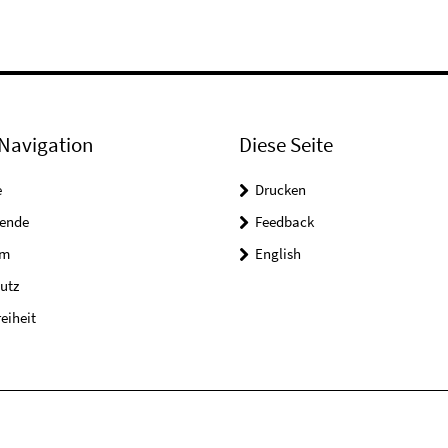
Navigation
Diese Seite
e
Drucken
tende
Feedback
um
English
utz
reiheit