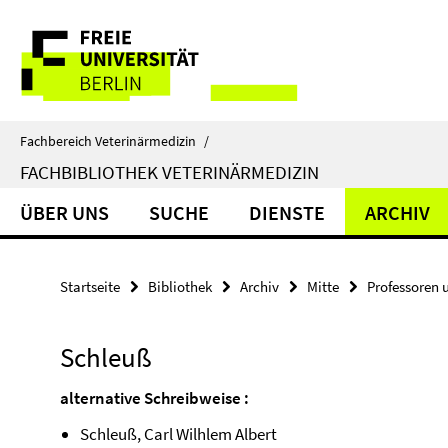
Springe
Service-
direkt
zu
Navigation
Inhalt
Fachbereich Veterinärmedizin
/
FACHBIBLIOTHEK VETERINÄRMEDIZIN
ÜBER UNS
SUCHE
DIENSTE
ARCHIV
Startseite
Bibliothek
Archiv
Mitte
Professoren 
Schleuß
alternative Schreibweise :
Schleuß, Carl Wilhlem Albert