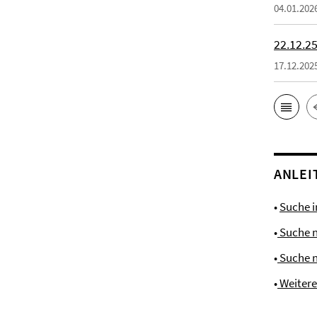
04.01.202
22.12.25
17.12.202
ANLEI
•
Suche 
•
Suche 
•
Suche 
•
Weiter