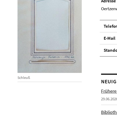
Adresse
Oertzenw
Telefo
E-Mail
Stand­
Schleuß
NEUIG
Frühere
29.06.202
Biblioth