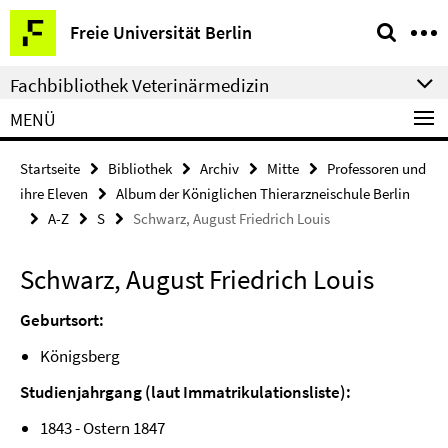
Springe
Service-
Freie Universität Berlin
direkt
Navigation
zu
Fachbibliothek Veterinärmedizin
Inhalt
MENÜ
Startseite
Bibliothek
Archiv
Mitte
Professoren und
ihre Eleven
Album der Königlichen Thierarzneischule Berlin
A-Z
S
Schwarz, August Friedrich Louis
Schwarz, August Friedrich Louis
Geburtsort:
Königsberg
Studienjahrgang (laut Immatrikulationsliste):
1843 - Ostern 1847