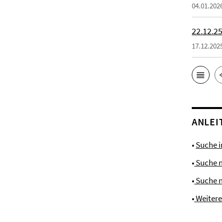
04.01.202
22.12.25
17.12.202
ANLEI
•
Suche 
•
Suche 
•
Suche 
•
Weiter