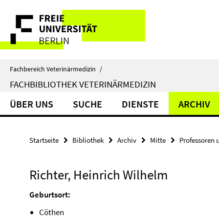
Springe
Service-
direkt
zu
Navigation
Inhalt
Fachbereich Veterinärmedizin
/
FACHBIBLIOTHEK VETERINÄRMEDIZIN
ÜBER UNS
SUCHE
DIENSTE
ARCHIV
Startseite
Bibliothek
Archiv
Mitte
Professoren 
Richter, Heinrich Wilhelm
Geburtsort:
Cöthen