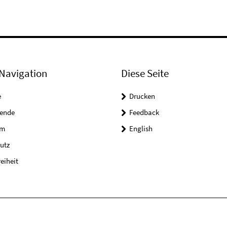
Navigation
Diese Seite
e
Drucken
tende
Feedback
um
English
utz
reiheit