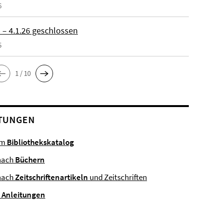
6
 – 4.1.26 geschlossen
5
1 / 10
TUNGEN
im
Bibliothekskatalog
nach
Büchern
nach
Zeitschriftenartikeln
und Zeitschriften
e
Anleitungen