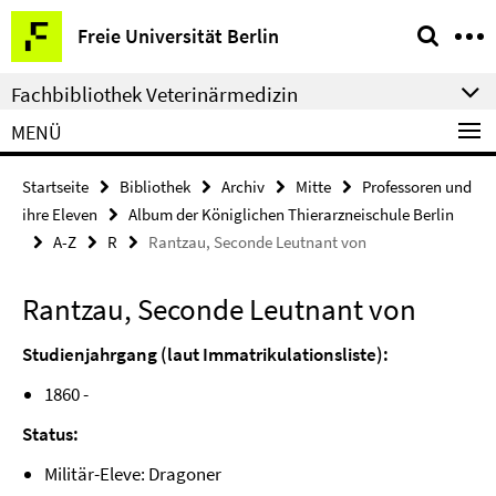
Springe
Service-
Freie Universität Berlin
direkt
Navigation
zu
Fachbibliothek Veterinärmedizin
Inhalt
MENÜ
Startseite
Bibliothek
Archiv
Mitte
Professoren und
ihre Eleven
Album der Königlichen Thierarzneischule Berlin
A-Z
R
Rantzau, Seconde Leutnant von
Rantzau, Seconde Leutnant von
Studienjahrgang (laut Immatrikulationsliste):
1860 -
Status:
Militär-Eleve: Dragoner