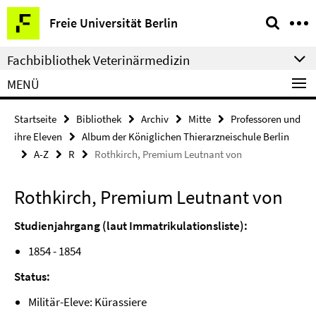
Springe
Service-
Freie Universität Berlin
direkt
Navigation
zu
Fachbibliothek Veterinärmedizin
Inhalt
MENÜ
Startseite
Bibliothek
Archiv
Mitte
Professoren und
ihre Eleven
Album der Königlichen Thierarzneischule Berlin
A-Z
R
Rothkirch, Premium Leutnant von
Rothkirch, Premium Leutnant von
Studienjahrgang (laut Immatrikulationsliste):
1854 - 1854
Status:
Militär-Eleve: Kürassiere