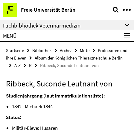
Springe
Service-
Freie Universität Berlin
direkt
Navigation
zu
Fachbibliothek Veterinärmedizin
Inhalt
MENÜ
Startseite
Bibliothek
Archiv
Mitte
Professoren und
ihre Eleven
Album der Königlichen Thierarzneischule Berlin
A-Z
R
Ribbeck, Suconde Leutnant von
Ribbeck, Suconde Leutnant von
Studienjahrgang (laut Immatrikulationsliste):
1842 - Michaeli 1844
Status:
Militär-Eleve: Husaren