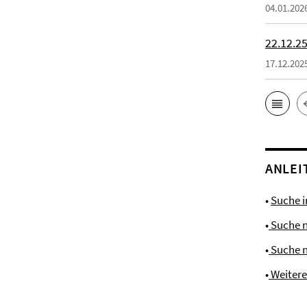
04.01.202
22.12.25
17.12.202
ANLEI
•
Suche 
•
Suche 
•
Suche 
•
Weiter