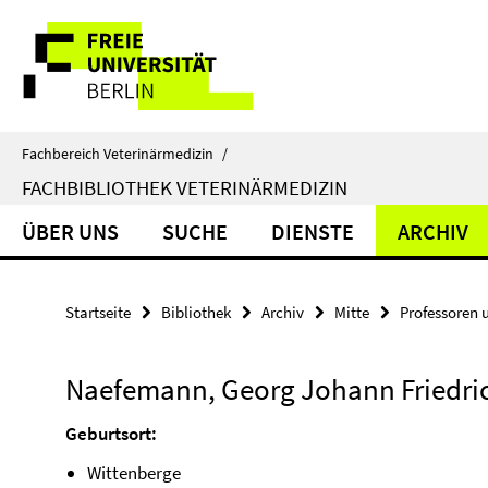
Springe
Service-
direkt
zu
Navigation
Inhalt
Fachbereich Veterinärmedizin
/
FACHBIBLIOTHEK VETERINÄRMEDIZIN
ÜBER UNS
SUCHE
DIENSTE
ARCHIV
Startseite
Bibliothek
Archiv
Mitte
Professoren 
Naefemann, Georg Johann Friedri
Geburtsort:
Wittenberge