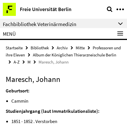
Springe
Service-
Freie Universität Berlin
direkt
Navigation
zu
Fachbibliothek Veterinärmedizin
Inhalt
MENÜ
Startseite
Bibliothek
Archiv
Mitte
Professoren und
ihre Eleven
Album der Königlichen Thierarzneischule Berlin
A-Z
M
Maresch, Johann
Maresch, Johann
Geburtsort:
Cammin
Studienjahrgang (laut Immatrikulationsliste):
1851 - 1852 . Verstorben