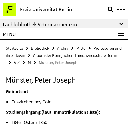
Springe
Service-
Freie Universität Berlin
direkt
Navigation
zu
Fachbibliothek Veterinärmedizin
Inhalt
MENÜ
Startseite
Bibliothek
Archiv
Mitte
Professoren und
ihre Eleven
Album der Königlichen Thierarzneischule Berlin
A-Z
M
Münster, Peter Joseph
Münster, Peter Joseph
Geburtsort:
Euskirchen bey Cöln
Studienjahrgang (laut Immatrikulationsliste):
1846 - Ostern 1850