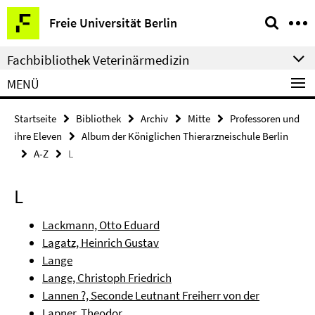
Springe
Service-
Freie Universität Berlin
direkt
Navigation
zu
Fachbibliothek Veterinärmedizin
Inhalt
MENÜ
Startseite
Bibliothek
Archiv
Mitte
Professoren und
ihre Eleven
Album der Königlichen Thierarzneischule Berlin
A-Z
L
L
Lackmann, Otto Eduard
Lagatz, Heinrich Gustav
Lange
Lange, Christoph Friedrich
Lannen ?, Seconde Leutnant Freiherr von der
Lapner, Theodor