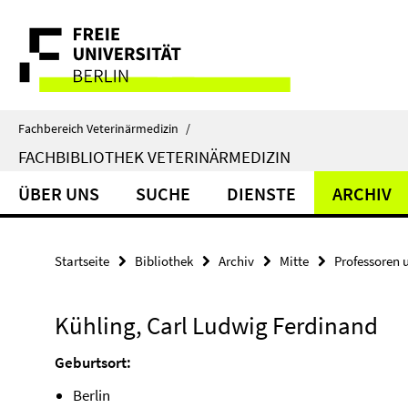
Springe
Service-
direkt
zu
Navigation
Inhalt
Fachbereich Veterinärmedizin
/
FACHBIBLIOTHEK VETERINÄRMEDIZIN
ÜBER UNS
SUCHE
DIENSTE
ARCHIV
Startseite
Bibliothek
Archiv
Mitte
Professoren 
Kühling, Carl Ludwig Ferdinand
Geburtsort:
Berlin