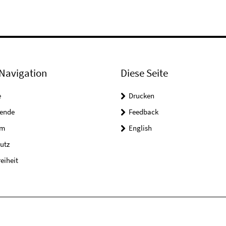
Navigation
Diese Seite
e
Drucken
tende
Feedback
um
English
utz
reiheit