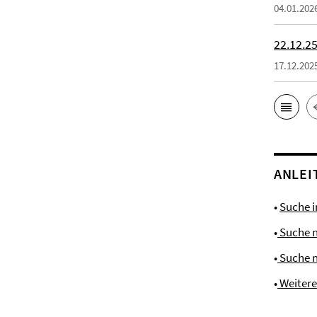
04.01.202
22.12.25
17.12.202
ANLEI
•
Suche 
•
Suche 
•
Suche 
•
Weiter