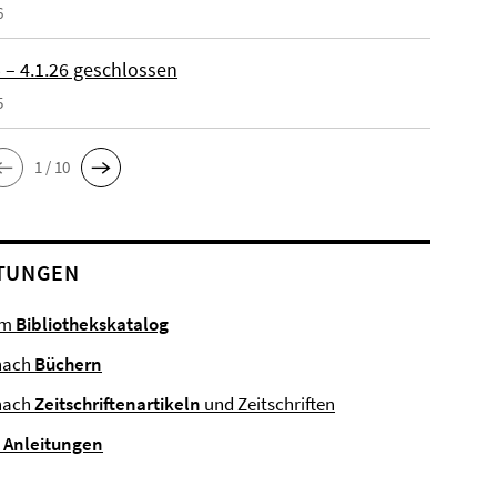
6
 – 4.1.26 geschlossen
5
1 / 10
TUNGEN
im
Bibliothekskatalog
nach
Büchern
nach
Zeitschriftenartikeln
und Zeitschriften
e
Anleitungen