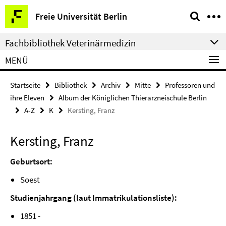
Springe
Service-
Freie Universität Berlin
direkt
Navigation
zu
Fachbibliothek Veterinärmedizin
Inhalt
MENÜ
Startseite
Bibliothek
Archiv
Mitte
Professoren und
ihre Eleven
Album der Königlichen Thierarzneischule Berlin
A-Z
K
Kersting, Franz
Kersting, Franz
Geburtsort:
Soest
Studienjahrgang (laut Immatrikulationsliste):
1851 -