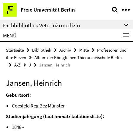
Springe
Service-
Freie Universität Berlin
direkt
Navigation
zu
Fachbibliothek Veterinärmedizin
Inhalt
MENÜ
Startseite
Bibliothek
Archiv
Mitte
Professoren und
ihre Eleven
Album der Königlichen Thierarzneischule Berlin
A-Z
J
Jansen, Heinrich
Jansen, Heinrich
Geburtsort:
Coesfeld Reg Bez Münster
Studienjahrgang (laut Immatrikulationsliste):
1848 -