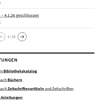
6
 – 4.1.26 geschlossen
5
1 / 10
TUNGEN
im
Bibliothekskatalog
nach
Büchern
nach
Zeitschriftenartikeln
und Zeitschriften
e
Anleitungen