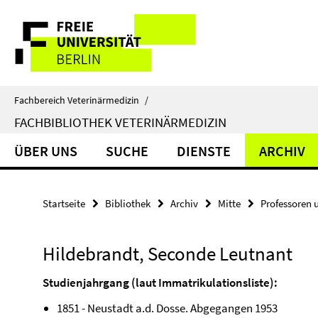
Springe
Service-
direkt
zu
Navigation
Inhalt
Fachbereich Veterinärmedizin
/
FACHBIBLIOTHEK VETERINÄRMEDIZIN
ÜBER UNS
SUCHE
DIENSTE
ARCHIV
Startseite
Bibliothek
Archiv
Mitte
Professoren 
Hildebrandt, Seconde Leutnant
Studienjahrgang (laut Immatrikulationsliste):
1851 - Neustadt a.d. Dosse. Abgegangen 1953