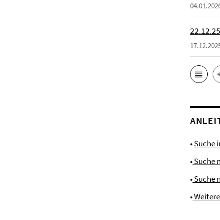
04.01.202
22.12.25
17.12.202
ANLEI
•
Suche 
•
Suche 
•
Suche 
•
Weiter