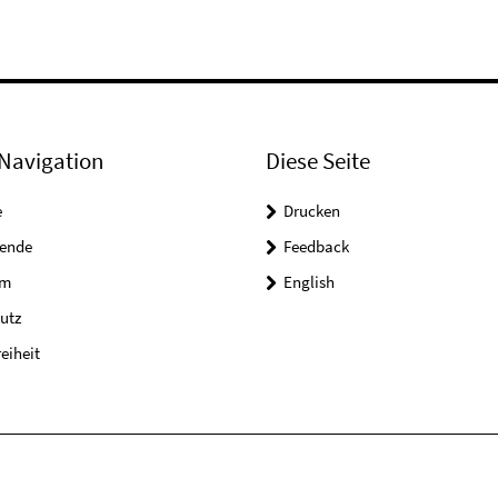
Navigation
Diese Seite
e
Drucken
tende
Feedback
um
English
utz
reiheit