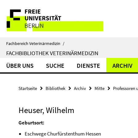
Springe
Service-
direkt
zu
Navigation
Inhalt
Fachbereich Veterinärmedizin
/
FACHBIBLIOTHEK VETERINÄRMEDIZIN
ÜBER UNS
SUCHE
DIENSTE
ARCHIV
Startseite
Bibliothek
Archiv
Mitte
Professoren 
Heuser, Wilhelm
Geburtsort:
Eschwege Churfürstenthum Hessen