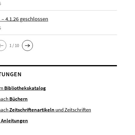
6
 – 4.1.26 geschlossen
5
1 / 10
TUNGEN
im
Bibliothekskatalog
nach
Büchern
nach
Zeitschriftenartikeln
und Zeitschriften
e
Anleitungen