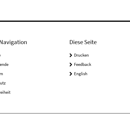
Navigation
Diese Seite
e
Drucken
tende
Feedback
um
English
utz
reiheit