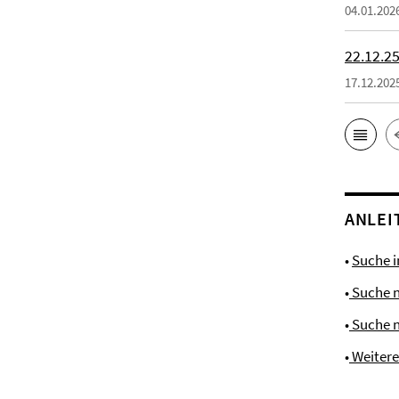
04.01.202
22.12.25
17.12.202
ANLEI
•
Suche 
•
Suche 
•
Suche 
•
Weiter