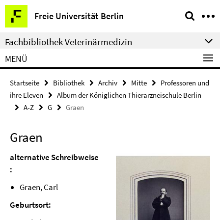
Springe
Service-
Freie Universität Berlin
direkt
Navigation
zu
Fachbibliothek Veterinärmedizin
Inhalt
MENÜ
Startseite
Bibliothek
Archiv
Mitte
Professoren und
ihre Eleven
Album der Königlichen Thierarzneischule Berlin
A-Z
G
Graen
Graen
alternative Schreibweise
:
Graen, Carl
Geburtsort: