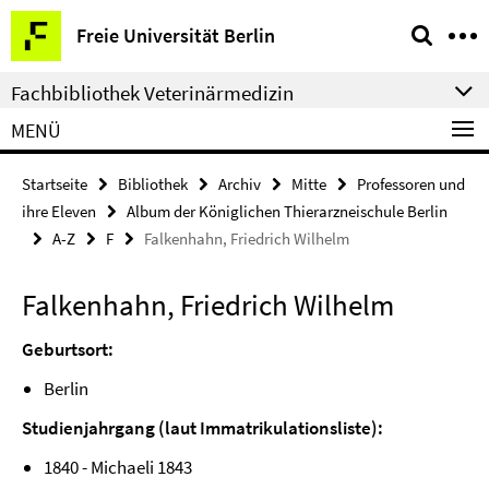
Springe
Service-
Freie Universität Berlin
direkt
Navigation
zu
Fachbibliothek Veterinärmedizin
Inhalt
MENÜ
Startseite
Bibliothek
Archiv
Mitte
Professoren und
ihre Eleven
Album der Königlichen Thierarzneischule Berlin
A-Z
F
Falkenhahn, Friedrich Wilhelm
Falkenhahn, Friedrich Wilhelm
Geburtsort:
Berlin
Studienjahrgang (laut Immatrikulationsliste):
1840 - Michaeli 1843