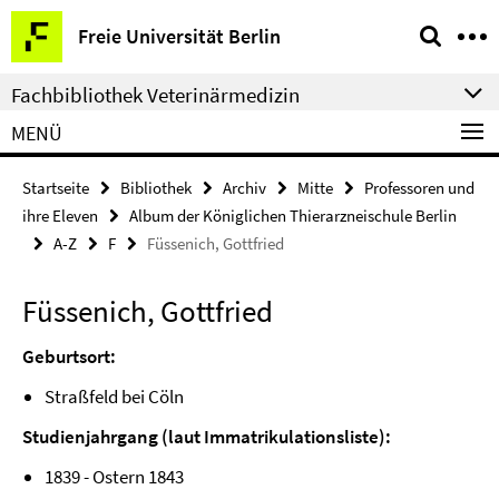
Springe
Service-
Freie Universität Berlin
direkt
Navigation
zu
Fachbibliothek Veterinärmedizin
Inhalt
MENÜ
Startseite
Bibliothek
Archiv
Mitte
Professoren und
ihre Eleven
Album der Königlichen Thierarzneischule Berlin
A-Z
F
Füssenich, Gottfried
Füssenich, Gottfried
Geburtsort:
Straßfeld bei Cöln
Studienjahrgang (laut Immatrikulationsliste):
1839 - Ostern 1843