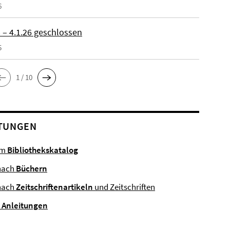
6
 – 4.1.26 geschlossen
5
1 / 10
TUNGEN
im
Bibliothekskatalog
nach
Büchern
nach
Zeitschriftenartikeln
und Zeitschriften
e
Anleitungen