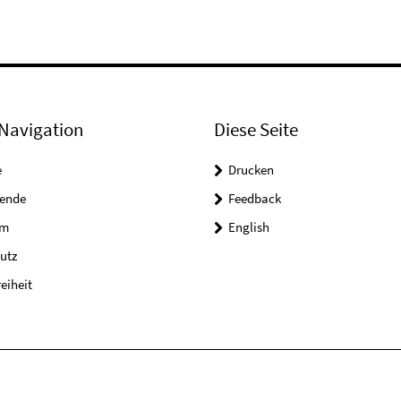
Navigation
Diese Seite
e
Drucken
tende
Feedback
um
English
utz
reiheit