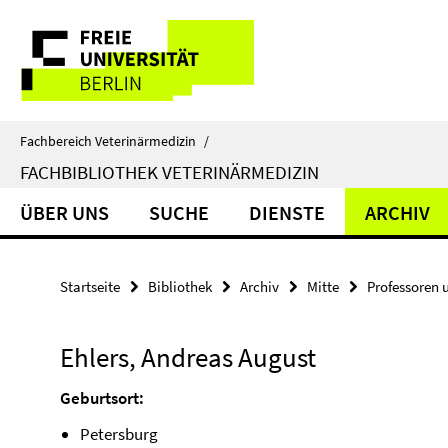
Springe
Service-
direkt
zu
Navigation
Inhalt
Fachbereich Veterinärmedizin
/
FACHBIBLIOTHEK VETERINÄRMEDIZIN
ÜBER UNS
SUCHE
DIENSTE
ARCHIV
Startseite
Bibliothek
Archiv
Mitte
Professoren 
Ehlers, Andreas August
Geburtsort:
Petersburg