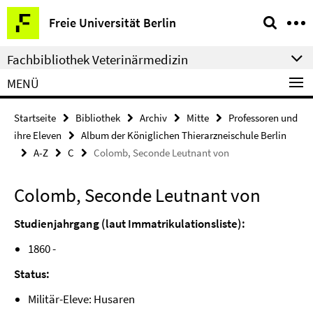
Springe
Service-
Freie Universität Berlin
direkt
Navigation
zu
Fachbibliothek Veterinärmedizin
Inhalt
MENÜ
Startseite
Bibliothek
Archiv
Mitte
Professoren und
ihre Eleven
Album der Königlichen Thierarzneischule Berlin
A-Z
C
Colomb, Seconde Leutnant von
Colomb, Seconde Leutnant von
Studienjahrgang (laut Immatrikulationsliste):
1860 -
Status:
Militär-Eleve: Husaren