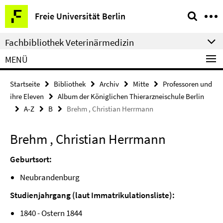
Springe
Service-
Freie Universität Berlin
direkt
Navigation
zu
Fachbibliothek Veterinärmedizin
Inhalt
MENÜ
Startseite
Bibliothek
Archiv
Mitte
Professoren und
ihre Eleven
Album der Königlichen Thierarzneischule Berlin
A-Z
B
Brehm , Christian Herrmann
Brehm , Christian Herrmann
Geburtsort:
Neubrandenburg
Studienjahrgang (laut Immatrikulationsliste):
1840 - Ostern 1844