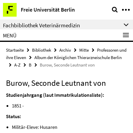
Springe
Service-
Freie Universität Berlin
direkt
Navigation
zu
Fachbibliothek Veterinärmedizin
Inhalt
MENÜ
Startseite
Bibliothek
Archiv
Mitte
Professoren und
ihre Eleven
Album der Königlichen Thierarzneischule Berlin
A-Z
B
Burow, Seconde Leutnant von
Burow, Seconde Leutnant von
Studienjahrgang (laut Immatrikulationsliste):
1851 -
Status:
Militär-Eleve: Husaren