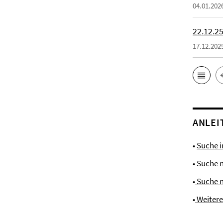
04.01.202
22.12.25
17.12.202
ANLEI
•
Suche 
•
Suche 
•
Suche 
•
Weiter