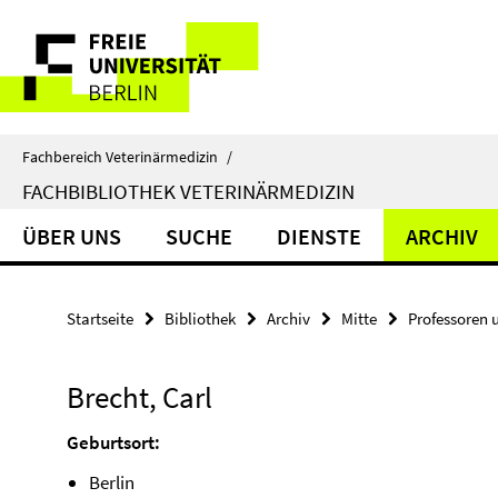
Springe
Service-
direkt
zu
Navigation
Inhalt
Fachbereich Veterinärmedizin
/
FACHBIBLIOTHEK VETERINÄRMEDIZIN
ÜBER UNS
SUCHE
DIENSTE
ARCHIV
Startseite
Bibliothek
Archiv
Mitte
Professoren 
Brecht, Carl
Geburtsort:
Berlin