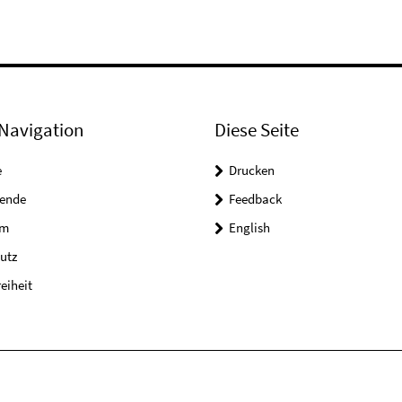
Navigation
Diese Seite
e
Drucken
tende
Feedback
um
English
utz
reiheit