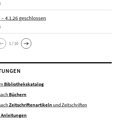
6
 – 4.1.26 geschlossen
5
1 / 10
TUNGEN
im
Bibliothekskatalog
nach
Büchern
nach
Zeitschriftenartikeln
und Zeitschriften
e
Anleitungen