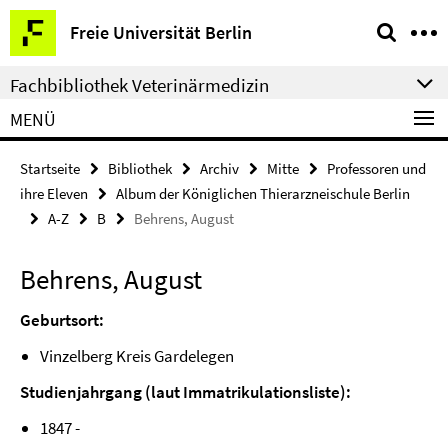
Springe
Service-
Freie Universität Berlin
direkt
Navigation
zu
Fachbibliothek Veterinärmedizin
Inhalt
MENÜ
Startseite
Bibliothek
Archiv
Mitte
Professoren und
ihre Eleven
Album der Königlichen Thierarzneischule Berlin
A-Z
B
Behrens, August
Behrens, August
Geburtsort:
Vinzelberg Kreis Gardelegen
Studienjahrgang (laut Immatrikulationsliste):
1847 -