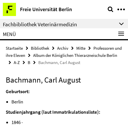
Springe
Service-
Freie Universität Berlin
direkt
Navigation
zu
Fachbibliothek Veterinärmedizin
Inhalt
MENÜ
Startseite
Bibliothek
Archiv
Mitte
Professoren und
ihre Eleven
Album der Königlichen Thierarzneischule Berlin
A-Z
B
Bachmann, Carl August
Bachmann, Carl August
Geburtsort:
Berlin
Studienjahrgang (laut Immatrikulationsliste):
1846 -