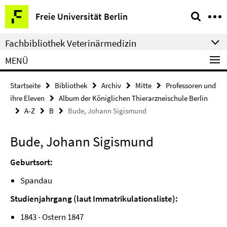
Springe
Service-
Freie Universität Berlin
direkt
Navigation
zu
Fachbibliothek Veterinärmedizin
Inhalt
MENÜ
Startseite
Bibliothek
Archiv
Mitte
Professoren und
ihre Eleven
Album der Königlichen Thierarzneischule Berlin
A-Z
B
Bude, Johann Sigismund
Bude, Johann Sigismund
Geburtsort:
Spandau
Studienjahrgang (laut Immatrikulationsliste):
1843 - Ostern 1847