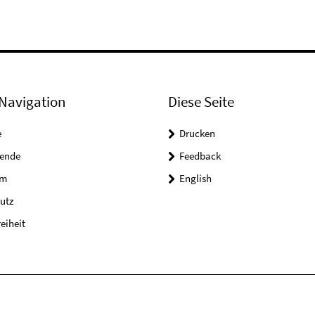
Navigation
Diese Seite
e
Drucken
tende
Feedback
um
English
utz
reiheit