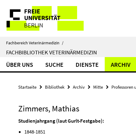
Springe
Service-
direkt
zu
Navigation
Inhalt
Fachbereich Veterinärmedizin
/
FACHBIBLIOTHEK VETERINÄRMEDIZIN
ÜBER UNS
SUCHE
DIENSTE
ARCHIV
Startseite
Bibliothek
Archiv
Mitte
Professoren 
Zimmers, Mathias
Studienjahrgang (laut Gurlt-Festgabe):
1848-1851