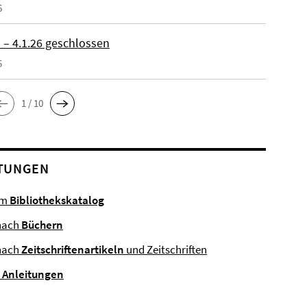
6
 – 4.1.26 geschlossen
5
1 / 10
TUNGEN
im
Bibliothekskatalog
nach
Büchern
nach
Zeitschriftenartikeln
und Zeitschriften
e
Anleitungen