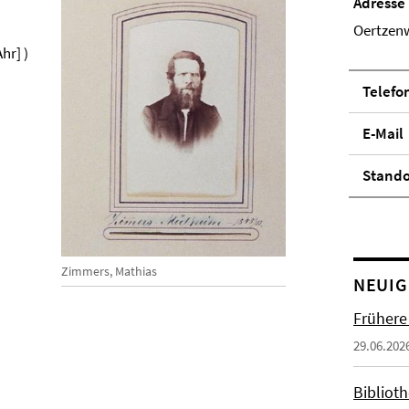
Adresse
Oertzenw
hr] )
Telefo
E-Mail
Stand­
Zimmers, Mathias
NEUIG
Frühere
29.06.202
Biblioth