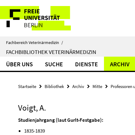
Springe
Service-
direkt
zu
Navigation
Inhalt
Fachbereich Veterinärmedizin
/
FACHBIBLIOTHEK VETERINÄRMEDIZIN
ÜBER UNS
SUCHE
DIENSTE
ARCHIV
Startseite
Bibliothek
Archiv
Mitte
Professoren 
Voigt, A.
Studienjahrgang (laut Gurlt-Festgabe):
1835-1839