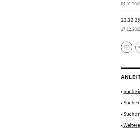
04.01.202
22.12.25
17.12.202
ANLEI
•
Suche 
•
Suche 
•
Suche 
•
Weiter