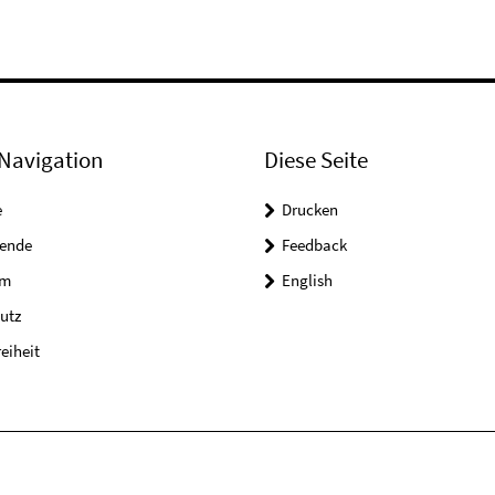
Navigation
Diese Seite
e
Drucken
tende
Feedback
um
English
utz
reiheit