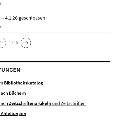
6
 – 4.1.26 geschlossen
5
1 / 10
TUNGEN
im
Bibliothekskatalog
nach
Büchern
nach
Zeitschriftenartikeln
und Zeitschriften
e
Anleitungen