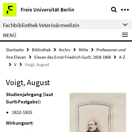
Springe
Service-
Freie Universität Berlin
direkt
Navigation
zu
Fachbibliothek Veterinärmedizin
Inhalt
MENÜ
Startseite
Bibliothek
Archiv
Mitte
Professoren und
ihre Eleven
Eleven des Ernst Friedrich Gurlt, 1818-1868
A-Z
V
Voigt, August
Voigt, August
Studienjahrgang (laut
Gurlt-Festgabe):
1832-1835
Wirkungsort: