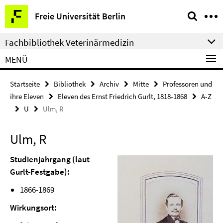
Springe
Service-
Freie Universität Berlin
direkt
Navigation
zu
Fachbibliothek Veterinärmedizin
Inhalt
MENÜ
Startseite
Bibliothek
Archiv
Mitte
Professoren und
ihre Eleven
Eleven des Ernst Friedrich Gurlt, 1818-1868
A-Z
U
Ulm, R
Ulm, R
Studienjahrgang (laut
Gurlt-Festgabe):
1866-1869
Wirkungsort: