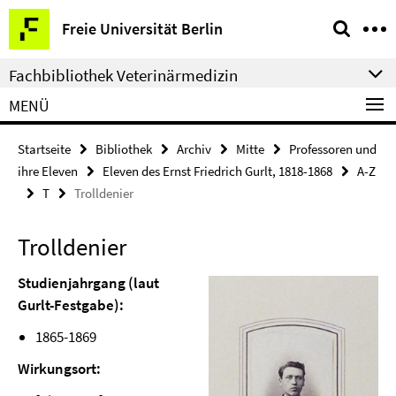
Springe
Service-
Freie Universität Berlin
direkt
Navigation
zu
Fachbibliothek Veterinärmedizin
Inhalt
MENÜ
Startseite
Bibliothek
Archiv
Mitte
Professoren und
ihre Eleven
Eleven des Ernst Friedrich Gurlt, 1818-1868
A-Z
T
Trolldenier
Trolldenier
Studienjahrgang (laut
Gurlt-Festgabe):
1865-1869
Wirkungsort: