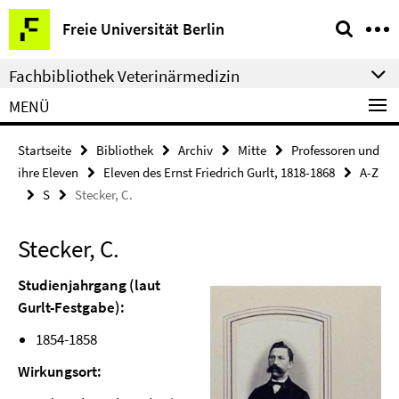
Springe
Service-
Freie Universität Berlin
direkt
Navigation
zu
Fachbibliothek Veterinärmedizin
Inhalt
MENÜ
Startseite
Bibliothek
Archiv
Mitte
Professoren und
ihre Eleven
Eleven des Ernst Friedrich Gurlt, 1818-1868
A-Z
S
Stecker, C.
Stecker, C.
Studienjahrgang (laut
Gurlt-Festgabe):
1854-1858
Wirkungsort: