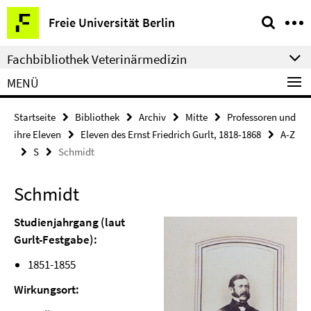
Springe
Service-
Freie Universität Berlin
direkt
Navigation
zu
Fachbibliothek Veterinärmedizin
Inhalt
MENÜ
Startseite
Bibliothek
Archiv
Mitte
Professoren und
ihre Eleven
Eleven des Ernst Friedrich Gurlt, 1818-1868
A-Z
S
Schmidt
Schmidt
Studienjahrgang (laut
Gurlt-Festgabe):
1851-1855
Wirkungsort: